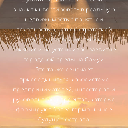
значит инвестировать в реальную
недвижимость с понятной
доходностью, чёткой стратегией
выхода и положительным
влиянием на устойчивое развитие
городской среды на Самуи.
Это также означает
присоединиться к экосистеме
предпринимателей, инвесторов и
руководителей проектов, которые
формируют более гармоничное
будущее острова.