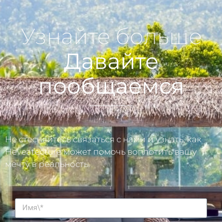
Узнайте больше
Давайте
пообщаемся
Не стесняйтесь связаться с нами и узнать, как
Heveatecture может помочь воплотить вашу
мечту в реальность.