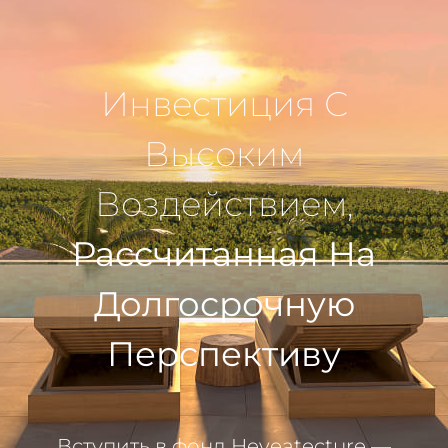
Инвестиция С
Высоким
Воздействием,
Рассчитанная На
Долгосрочную
Перспективу
Вступить в фонд Heveatecture —