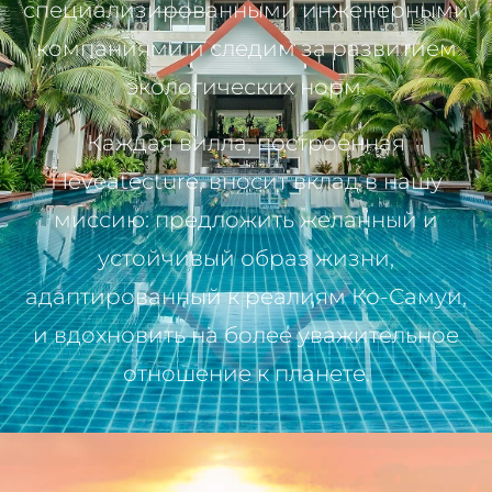
специализированными инженерными
компаниями и следим за развитием
экологических норм.
Каждая вилла, построенная
Heveatecture, вносит вклад в нашу
миссию: предложить желанный и
устойчивый образ жизни,
адаптированный к реалиям Ко-Самуи,
и вдохновить на более уважительное
отношение к планете.