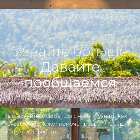
Узнайте больше
Давайте
пообщаемся
Не стесняйтесь связаться с нами и узнать, как
Heveatecture может помочь превратить вашу
мечту в реальность.