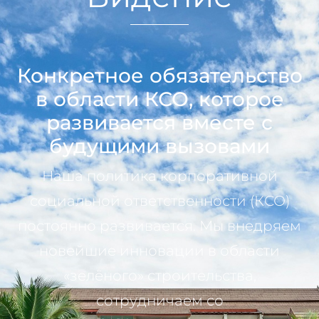
Конкретное обязательство
в области КСО, которое
развивается вместе с
будущими вызовами
Наша политика корпоративной
социальной ответственности (КСО)
постоянно развивается. Мы внедряем
новейшие инновации в области
«зелёного» строительства,
сотрудничаем со