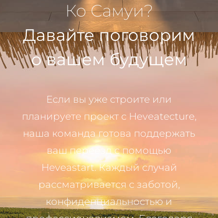
Ко Самуи?
Давайте поговорим
о вашем будущем
Если вы уже строите или
планируете проект с Heveatecture,
наша команда готова поддержать
ваш переезд с помощью
Heveastart. Каждый случай
рассматривается с заботой,
конфиденциальностью и