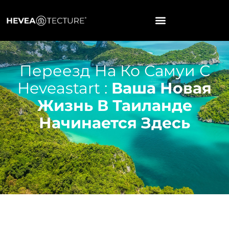
Переезд На Ко Самуи С
Heveastart :
Ваша Новая
Жизнь В Таиланде
Начинается Здесь