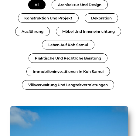
All
Architektur Und Design
Konstruktion Und Projekt
Dekoration
Ausführung
Möbel Und Inneneinrichtung
Leben Auf Koh Samui
Praktische Und Rechtliche Beratung
Immobilieninvestitionen In Koh Samui
Villaverwaltung Und Langzeitvermietungen