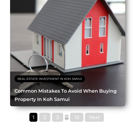
REAL ESTATE INVESTMENT IN KOH SAMUI
Common Mistakes To Avoid When Buying
Property In Koh Samui
1
2
3
…
10
Next